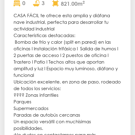
0
3
2
821.00m
CASA FÁCIL te ofrece esta amplia y diáfana
nave industrial, perfecta para desarrollar tu
actividad industrial
Características destacadas:
️ Bomba de frío y calor (split en pared) en las
oficinas I Instalación trifásica I ️ Salida de humos I
2 puertas de acceso I 2 puestos de oficina I
Trastero I Patio I Techos altos que aportan
amplitud y luz I Espacio muy luminoso, diáfano y
funcional
Ubicación excelente, en zona de paso, rodeado
de todos los servicios:
???? Zonas infantiles
Parques
Supermercados
Paradas de autobús cercanas
Un espacio versátil con muchísimas
posibilidades.
¡No dudes en contactarnos para más