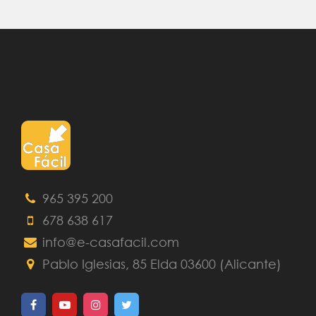
965 395 200
678 638 617
info@e-casafacil.com
Pablo Iglesias, 85 Elda 03600 (Alicante)