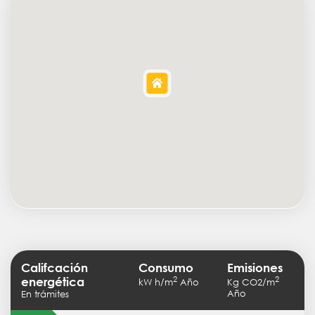
Califcación
Consumo
Emisiones
2
2
energética
kW h/m
Año
Kg CO2/m
Año
En trámites