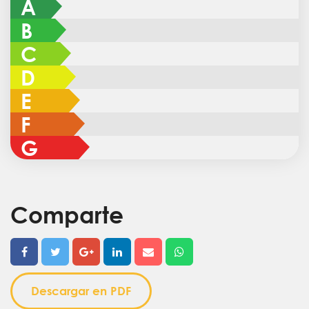
A
B
C
D
E
F
G
Comparte
Descargar en PDF