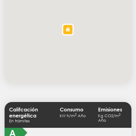
Califcación
Consumo
Emisiones
2
2
energética
kW h/m
Año
Kg CO2/m
Año
En trámites
A