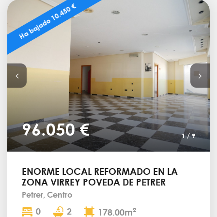
Ha bajado 10.450 €
96.050 €
1
/
9
ENORME LOCAL REFORMADO EN LA
ZONA VIRREY POVEDA DE PETRER
Petrer, Centro
0
2
2
178.00m