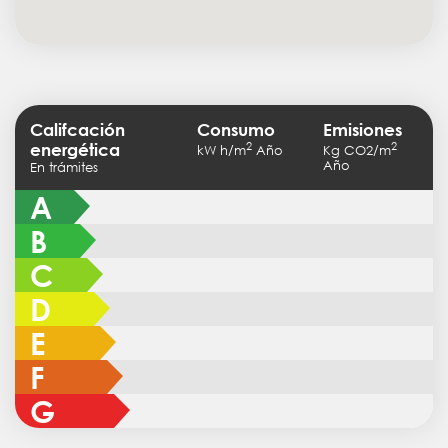
Califcación
Consumo
Emisiones
2
2
energética
kW h/m
Año
Kg CO2/m
Año
En trámites
A
B
C
D
E
F
G