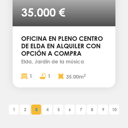
35.000 €
OFICINA EN PLENO CENTRO
DE ELDA EN ALQUILER CON
OPCIÓN A COMPRA
Elda, Jardín de la música
1
1
2
35.00m
1
2
3
4
5
6
7
8
9
10