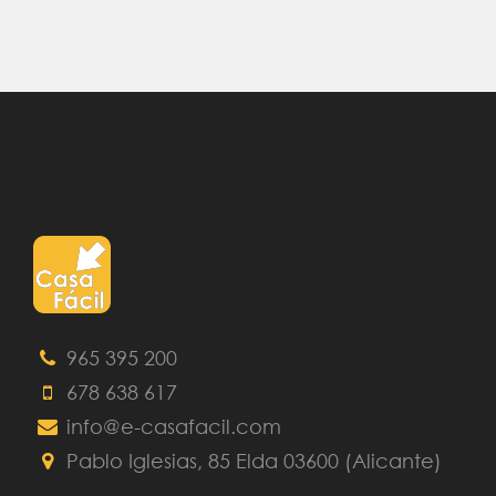
965 395 200
678 638 617
info@e-casafacil.com
Pablo Iglesias, 85 Elda 03600 (Alicante)